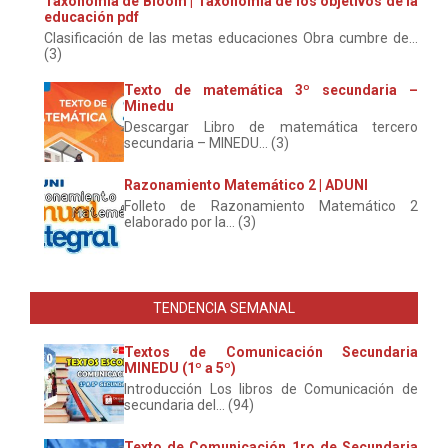
Taxonomía de Bloom | Taxonomía de los objetivos de la
educación pdf
Clasificación de las metas educaciones Obra cumbre de...
(3)
Texto de matemática 3º secundaria –
Minedu
Descargar Libro de matemática tercero
secundaria – MINEDU... (3)
Razonamiento Matemático 2 | ADUNI
Folleto de Razonamiento Matemático 2
elaborado por la... (3)
TENDENCIA SEMANAL
Textos de Comunicación Secundaria
MINEDU (1º a 5º)
Introducción Los libros de Comunicación de
secundaria del... (94)
Texto de Comunicación 1ro de Secundaria