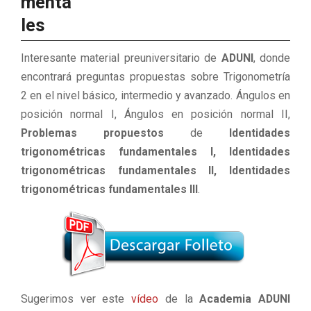
menta
les
Interesante material preuniversitario de
ADUNI
, donde
encontrará preguntas propuestas sobre Trigonometría
2 en el nivel básico, intermedio y avanzado. Ángulos en
posición normal I, Ángulos en posición normal II,
Problemas propuestos
de
Identidades
trigonométricas fundamentales I, Identidades
trigonométricas fundamentales II, Identidades
trigonométricas fundamentales III
.
Sugerimos ver este
vídeo
de la
Academia ADUNI