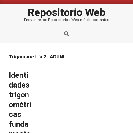
Saltar
al
Repositorio Web
contenido
Encuentre los Repositorios Web más Importantes
Buscar
Trigonometría 2 | ADUNI
Identi
dades
trigon
ométri
cas
funda