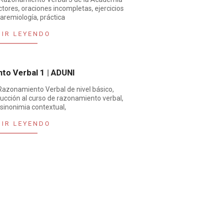
ores, oraciones incompletas, ejercicios
paremiología, práctica
UIR LEYENDO
to Verbal 1 | ADUNI
azonamiento Verbal de nivel básico,
ucción al curso de razonamiento verbal,
sinonimia contextual,
UIR LEYENDO