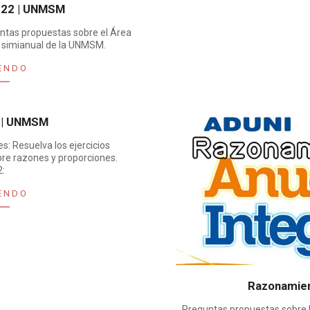
022 | UNMSM
guntas propuestas sobre el Área
o simianual de la UNMSM.
ENDO
 | UNMSM
: Resuelva los ejercicios
bre razones y proporciones.
:
ENDO
Razonamien
Preguntas propuestas sobre