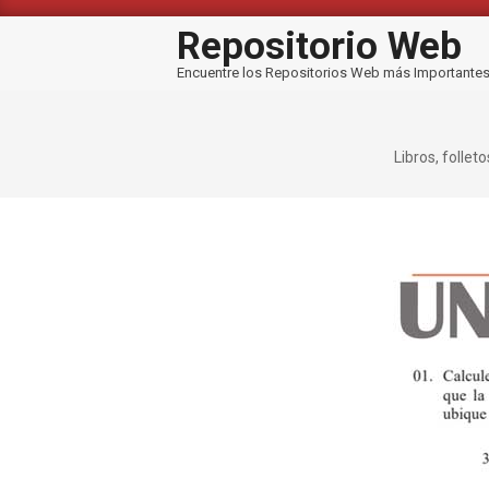
Saltar
al
Repositorio Web
contenido
Encuentre los Repositorios Web más Importante
Libros, follet