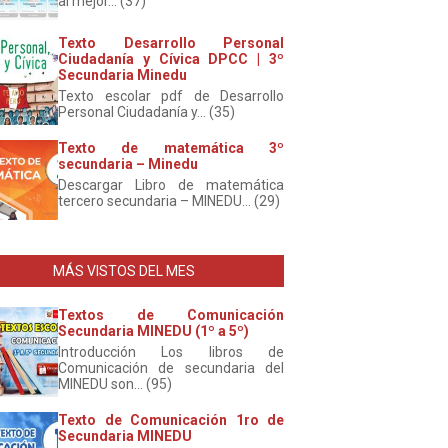
al mejor... (37)
Texto Desarrollo Personal
Ciudadanía y Cívica DPCC | 3º
Secundaria Minedu
Texto escolar pdf de Desarrollo
Personal Ciudadanía y... (35)
Texto de matemática 3º
secundaria – Minedu
Descargar Libro de matemática
tercero secundaria – MINEDU... (29)
MÁS VISTOS DEL MES
Textos de Comunicación
Secundaria MINEDU (1º a 5º)
Introducción Los libros de
Comunicación de secundaria del
MINEDU son... (95)
Texto de Comunicación 1ro de
Secundaria MINEDU