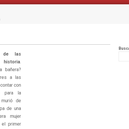
s
Busc
s de las
istoria
.
a bañera?
res a las
 contar con
 para la
 murió de
lpa de una
era mujer
 el primer