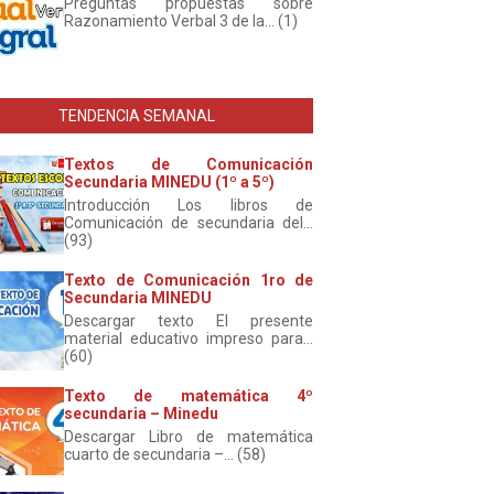
Preguntas propuestas sobre
Razonamiento Verbal 3 de la... (1)
TENDENCIA SEMANAL
Textos de Comunicación
Secundaria MINEDU (1º a 5º)
Introducción Los libros de
Comunicación de secundaria del...
(93)
Texto de Comunicación 1ro de
Secundaria MINEDU
Descargar texto El presente
material educativo impreso para...
(60)
Texto de matemática 4º
secundaria – Minedu
Descargar Libro de matemática
cuarto de secundaria –... (58)