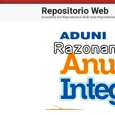
Saltar
al
Repositorio Web
contenido
Encuentre los Repositorios Web más Importante