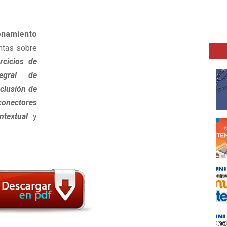
onamiento
ntas sobre
rcicios de
tegral de
clusión de
 conectores
ontextual
y