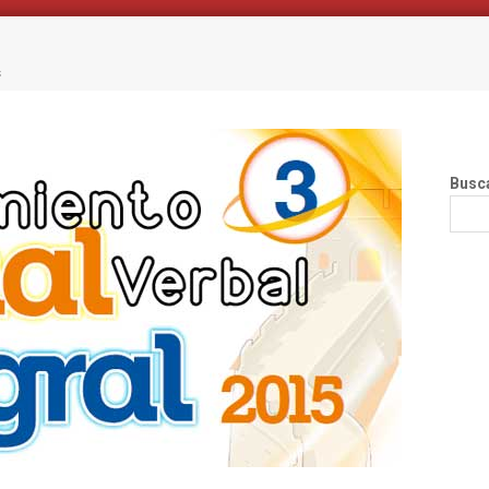
s
Busc