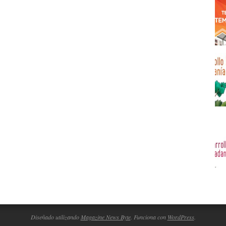
Diseñado utilizando
Magazine News Byte
. Funciona con
WordPress
.