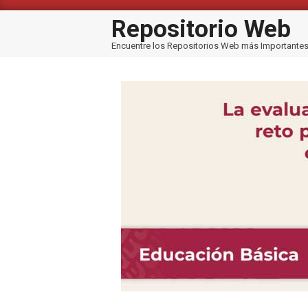
Saltar
al
Repositorio Web
contenido
Encuentre los Repositorios Web más Importante