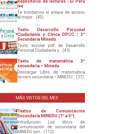
Repositorio de lecturas | El Perú
lee
Te brindamos el enlace de acceso
al mejor... (45)
Texto Desarrollo Personal
Ciudadanía y Cívica DPCC | 3º
Secundaria Minedu
Texto escolar pdf de Desarrollo
Personal Ciudadanía y... (43)
Texto de matemática 3º
secundaria – Minedu
Descargar Libro de matemática
tercero secundaria – MINEDU... (37)
MÁS VISTOS DEL MES
Textos de Comunicación
Secundaria MINEDU (1º a 5º)
Introducción Los libros de
Comunicación de secundaria del
MINEDU son... (112)