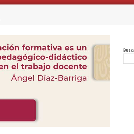
s
Busc