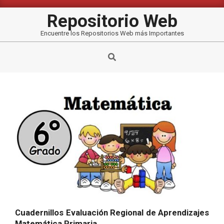
Saltar
al
Repositorio Web
contenido
Encuentre los Repositorios Web más Importantes
Buscar
Cuadernillos Evaluación Regional de Aprendizajes
Matemática Primaria