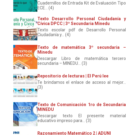
Cuadernillos de Entrada Kit de Evaluación Tipo
ECE... (4)
Texto Desarrollo Personal Ciudadanía y
Cívica DPCC | 3º Secundaria Minedu
Texto escolar pdf de Desarrollo Personal
Ciudadanía y... (4)
Texto de matemática 3º secundaria –
Minedu
Descargar Libro de matemática tercero
secundaria – MINEDU... (3)
Repositorio de lecturas | El Perú lee
Te brindamos el enlace de acceso al mejor...
(3)
Texto de Comunicación 1ro de Secundaria
MINEDU
Descargar texto El presente material
educativo impreso para... (3)
Razonamiento Matemático 2 | ADUNI