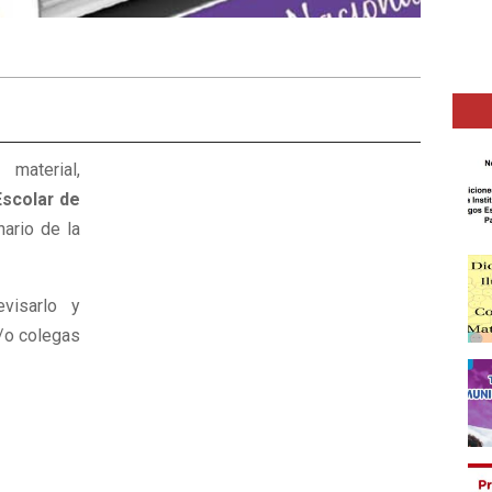
aterial,
Escolar de
nario de la
visarlo y
y/o colegas