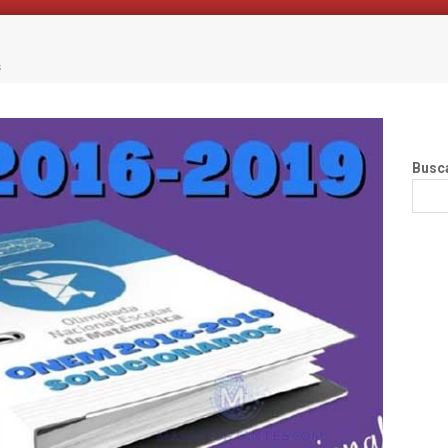
s
Busc