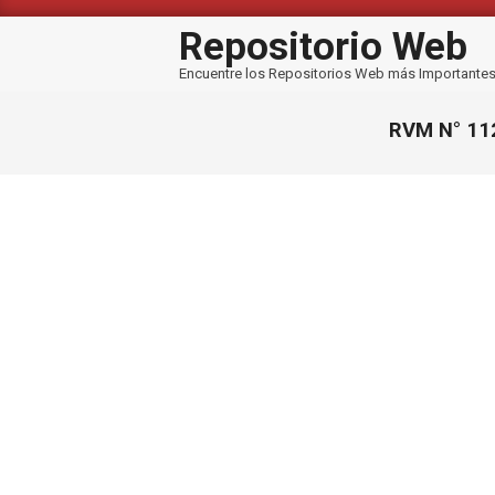
Saltar
al
Repositorio Web
contenido
Encuentre los Repositorios Web más Importante
RVM N° 112