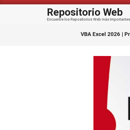
Saltar
al
Repositorio Web
contenido
Encuentre los Repositorios Web más Importante
VBA Excel 2026 | P