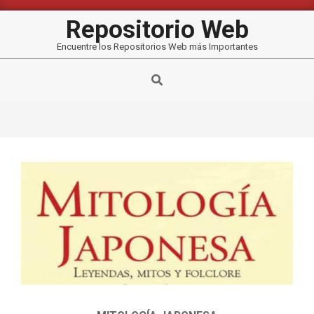
Saltar
al
Repositorio Web
contenido
Encuentre los Repositorios Web más Importantes
Buscar