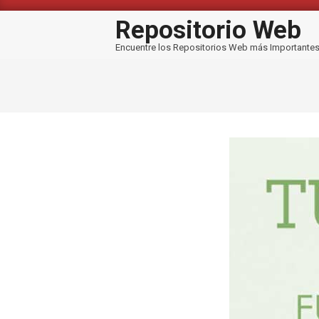
Saltar
al
Repositorio Web
contenido
Encuentre los Repositorios Web más Importante