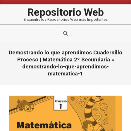
Saltar
al
Repositorio Web
contenido
Encuentre los Repositorios Web más Importantes
Buscar
Demostrando lo que aprendimos Cuadernillo
Proceso | Matemática 2º Secundaria »
demostrando-lo-que-aprendimos-
matematica-1