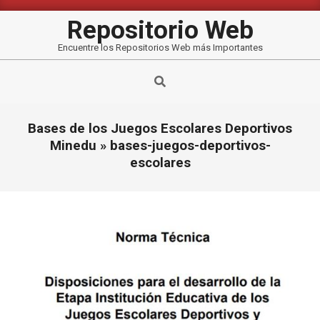
Saltar
al
Repositorio Web
contenido
Encuentre los Repositorios Web más Importantes
Buscar
Bases de los Juegos Escolares Deportivos
Minedu »
bases-juegos-deportivos-
escolares