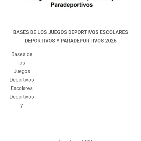
BASES DE LOS JUEGOS DEPORTIVOS ESCOLARES
DEPORTIVOS Y PARADEPORTIVOS 2026
Bases de
los
Juegos
Deportivos
Escolares
Deportivos
y