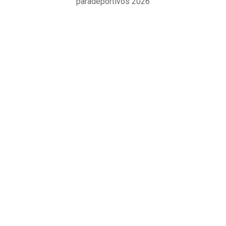
paradeportivos 2026