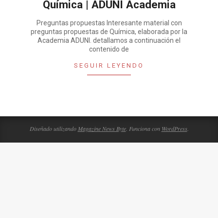
Química | ADUNI Academia
Preguntas propuestas Interesante material con
preguntas propuestas de Química, elaborada por la
Academia ADUNI. detallamos a continuación el
contenido de
SEGUIR LEYENDO
Diseñado utilizando
Magazine News Byte
. Funciona con
WordPress
.