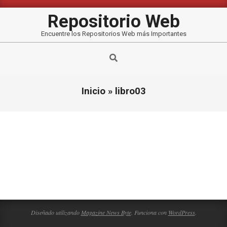
Saltar
al
Repositorio Web
contenido
Encuentre los Repositorios Web más Importantes
Buscar
Inicio »
libro03
Diseñado utilizando
Magazine News Byte
. Funciona con
WordPress
.